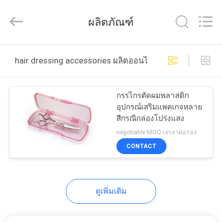
Zhangjiagang
City
Jincheng
ผลิตภัณฑ์
Scissors
Co.,
Ltd..
All
Rights
บ้าน
Reserved.
hair dressing accessories ผลิตออนไลน์
สินค้า
กรรไกรตัดผมพลาสติก
อุปกรณ์เสริมแพคเกจหลาย
สีกรณีกล่องโปร่งแสง
เกี่ยว
negotiable MOQ:เจรจาต่อรอง
CONTACT
กับ
เรา
ดูเพิ่มเติม
ทัวร์